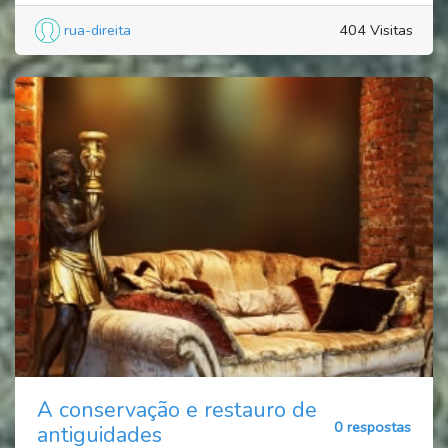
rua-direita
404 Visitas
A conservação e restauro de
0 respostas
antiguidades