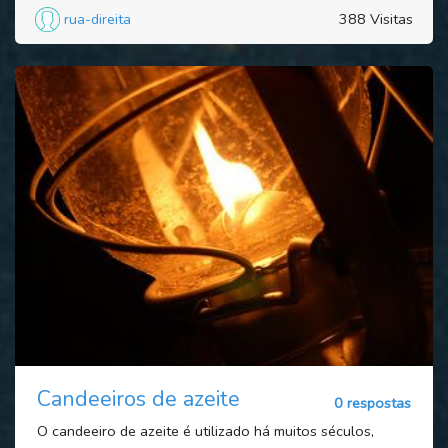
rua-direita
388 Visitas
Candeeiros de azeite
0 respostas
O candeeiro de azeite é utilizado há muitos séculos,