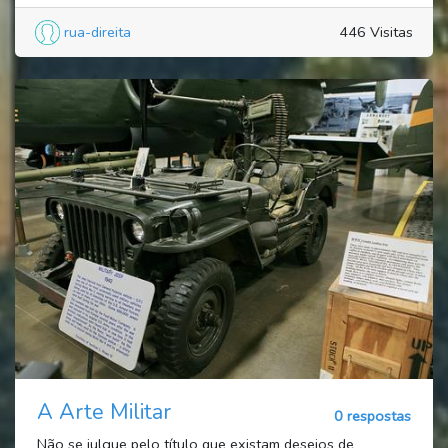
rua-direita
446 Visitas
A Arte Militar
0 respostas
Não se julgue pelo título que existam desejos de