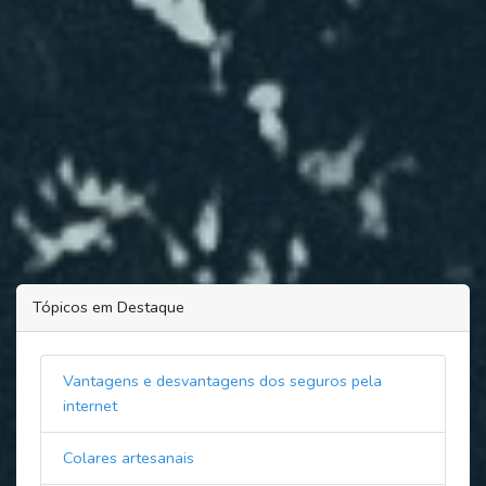
Tópicos em Destaque
Vantagens e desvantagens dos seguros pela
internet
Colares artesanais