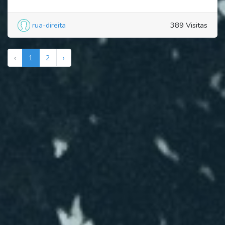
rua-direita
389 Visitas
‹
1
2
›