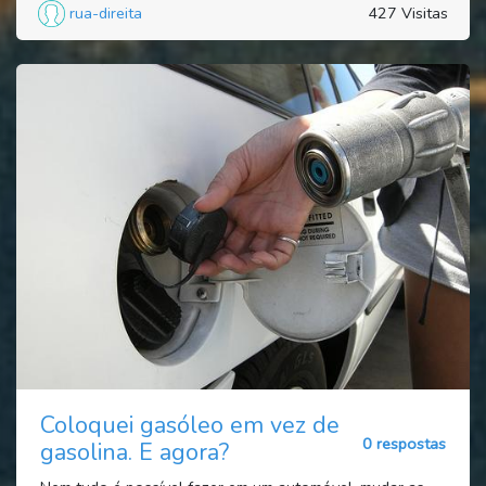
rua-direita
427 Visitas
Coloquei gasóleo em vez de
0 respostas
gasolina. E agora?