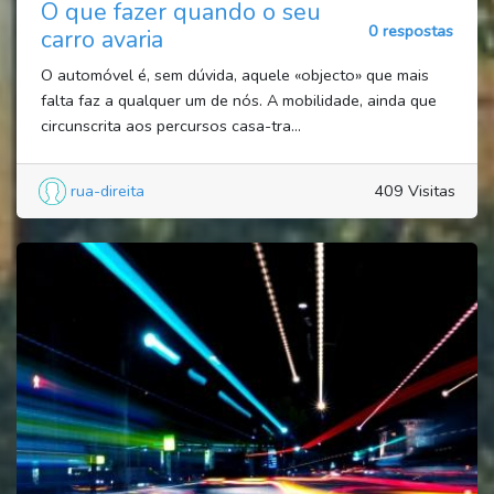
O que fazer quando o seu
0 respostas
carro avaria
O automóvel é, sem dúvida, aquele «objecto» que mais
falta faz a qualquer um de nós. A mobilidade, ainda que
circunscrita aos percursos casa-tra...
rua-direita
409 Visitas