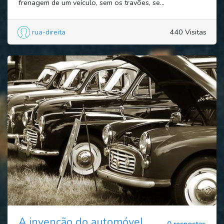
frenagem de um veículo, sem os travões, se...
rua-direita
440 Visitas
A invenção do automóvel