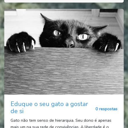
Eduque o seu gato a gostar
0 respostas
de si
Gato não tem senso de hierarquia. Seu dono é apenas
mais um na sua rede de convivências. A liberdade é o