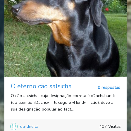
O eterno cão salsicha
0 respostas
O cão salsicha, cuja designação correta é «Dachshund»
(do alemão «Dachs» = texugo e «Hund» = cão), deve a
sua designação popular ao fact...
rua-direita
407 Visitas