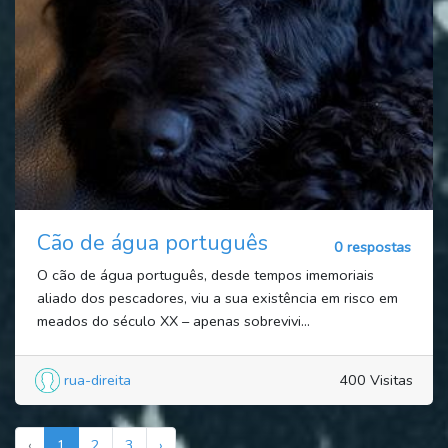
Cão de água português
0 respostas
O cão de água português, desde tempos imemoriais
aliado dos pescadores, viu a sua existência em risco em
meados do século XX – apenas sobrevivi...
rua-direita
400 Visitas
‹
1
2
3
›