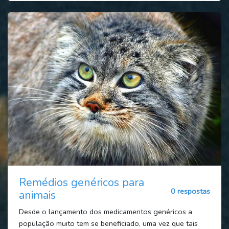
Remédios genéricos para
0 respostas
animais
Desde o lançamento dos medicamentos genéricos a
população muito tem se beneficiado, uma vez que tais