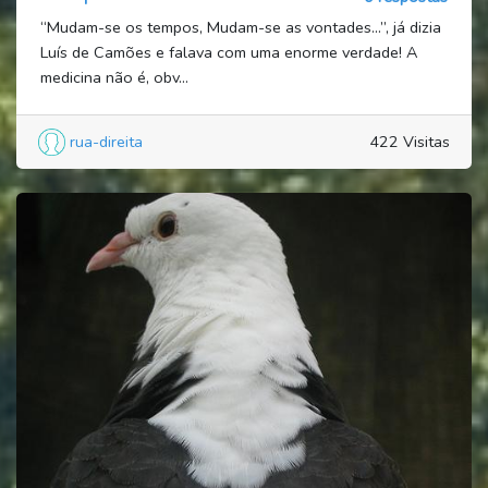
“Mudam-se os tempos, Mudam-se as vontades…”, já dizia
Luís de Camões e falava com uma enorme verdade! A
medicina não é, obv...
rua-direita
422 Visitas