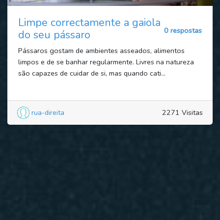
Limpe correctamente a gaiola
0 respostas
do seu pássaro
Pássaros gostam de ambientes asseados, alimentos
limpos e de se banhar regularmente. Livres na natureza
são capazes de cuidar de si, mas quando cati...
rua-direita
2271 Visitas