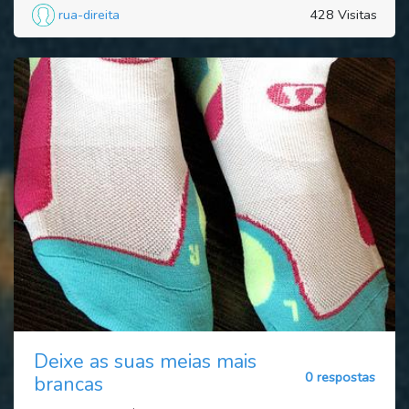
rua-direita
428 Visitas
Deixe as suas meias mais
0 respostas
brancas