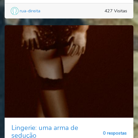
rua-direita
427 Visitas
Lingerie: uma arma de
0 respostas
sedução