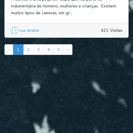
indumentária de homens, mulheres e crianças. Existem
muitos tipos de camisas, em gr...
rua-direita
421 Visitas
‹
1
2
3
4
5
›