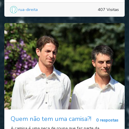
rua-direita
407 Visitas
Quem não tem uma camisa?!
0 respostas
A camisa é uma peça de roupa que faz parte da