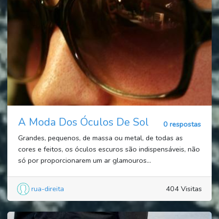
A Moda Dos Óculos De Sol
0 respostas
Grandes, pequenos, de massa ou metal, de todas as
cores e feitos, os óculos escuros são indispensáveis, não
só por proporcionarem um ar glamouros...
rua-direita
404 Visitas