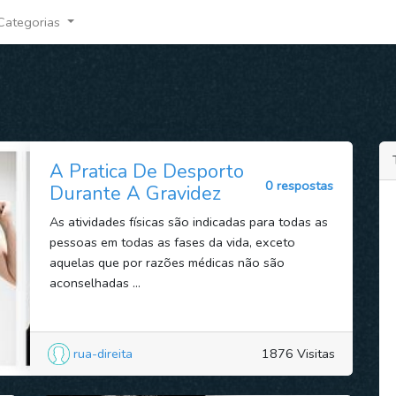
Categorias
A Pratica De Desporto
0 respostas
Durante A Gravidez
As atividades físicas são indicadas para todas as
pessoas em todas as fases da vida, exceto
aquelas que por razões médicas não são
aconselhadas ...
rua-direita
1876 Visitas