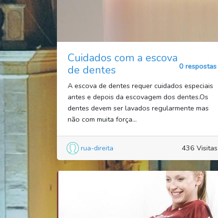
Cuidados com a escova
0 respostas
de dentes
A escova de dentes requer cuidados especiais
antes e depois da escovagem dos dentes.Os
dentes devem ser lavados regularmente mas
não com muita força...
rua-direita
436 Visitas