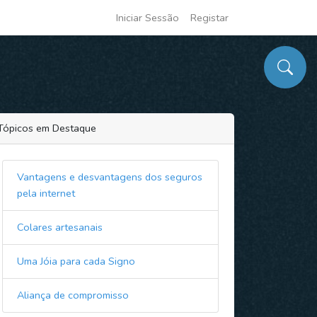
Iniciar Sessão
Registar
Tópicos em Destaque
Vantagens e desvantagens dos seguros
pela internet
Colares artesanais
Uma Jóia para cada Signo
Aliança de compromisso