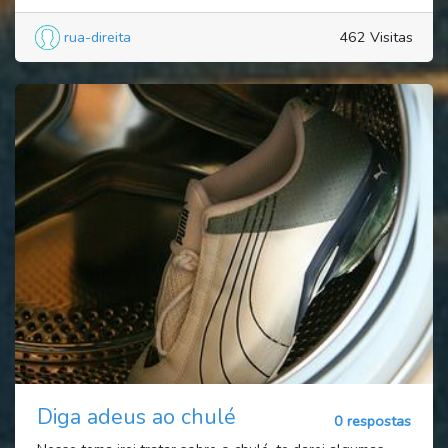
rua-direita
462 Visitas
Diga adeus ao chulé
0 respostas