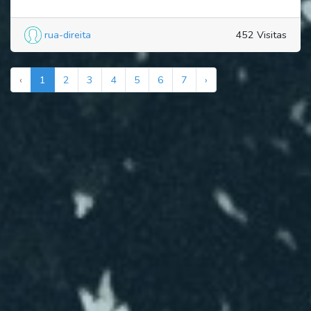
rua-direita
452 Visitas
‹
1
2
3
4
5
6
7
›