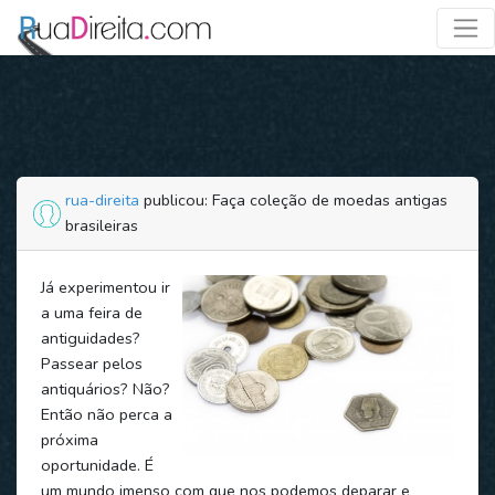
rua-direita
publicou: Faça coleção de moedas antigas
brasileiras
Já experimentou ir
a uma feira de
antiguidades?
Passear pelos
antiquários? Não?
Então não perca a
próxima
oportunidade. É
um mundo imenso com que nos podemos deparar e