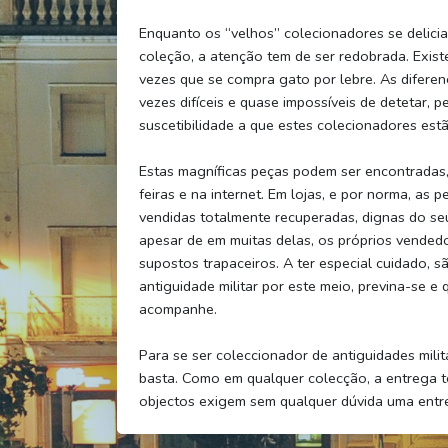
Enquanto os “velhos” colecionadores se delicia
coleção, a atenção tem de ser redobrada. Exist
vezes que se compra gato por lebre. As diferen
vezes difíceis e quase impossíveis de detetar,
suscetibilidade a que estes colecionadores estã
Estas magníficas peças podem ser encontradas
feiras e na internet. Em lojas, e por norma, as
vendidas totalmente recuperadas, dignas do seu b
apesar de em muitas delas, os próprios vended
supostos trapaceiros. A ter especial cuidado, s
antiguidade militar por este meio, previna-se e
acompanhe.
Para se ser coleccionador de antiguidades milit
basta. Como em qualquer colecção, a entrega te
objectos exigem sem qualquer dúvida uma entre