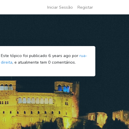
Iniciar Sessão
Registar
Este tópico foi publicado 6 years ago por
rua-
direita
, e atualmente tem
0
comentários.