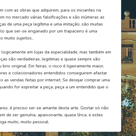
m com as obras que adquirem, para os iniciantes na
em no mercado várias falsificações e são inúmeras as
ças de uma peça legítima e uma imitação, são muitas
 pelo que ser-se enganado por um trapaceiro é uma
o muito sujeitos..
, logicamente em lojas da especialidade, mas também em
 peças são verdadeiras, legitimas e quase sempre são
rio original. Em feiras, o risco é ligeiramente maior,
ores e colecionadores entendidos conseguirem afastar
ão as vendas feitas por internet. Se desejar comprar uma
 quando for espreitar a peça, peça a um entendido que o
ares, é preciso ser-se amante desta arte. Gostar só não
m de ser genuína, apaixonante, quase lírica, e estes
ga muito, muito pessoal.