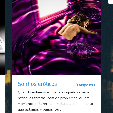
Sonhos eróticos
0 respostas
Quando estamos em vigia, ocupados com a
rotina, as tarefas, com os problemas, ou em
momento de lazer temos clareza do momento
que estamos vivemos, ou ...