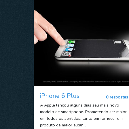
iPhone 6 Plus
0 respostas
A Apple lançou alguns dias seu mais novo
modelo de smartphone. Prometendo ser maior
em todos os sentidos, tanto em fornecer um
produto de maior alcan...