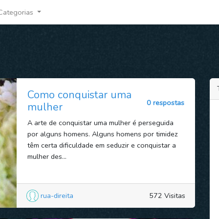
Categorias
Como conquistar uma
0 respostas
mulher
A arte de conquistar uma mulher é perseguida
por alguns homens. Alguns homens por timidez
têm certa dificuldade em seduzir e conquistar a
mulher des...
rua-direita
572 Visitas