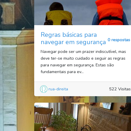
Regras básicas para
0 respostas
navegar em segurança
Navegar pode ser um prazer indiscutível, mas
deve ter-se muito cuidado e seguir as regras
para navegar em segurança. Estas são
fundamentais para ev...
rua-direita
522 Visitas