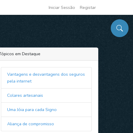
Iniciar Sessão
Registar
Tópicos em Destaque
Vantagens e desvantagens dos seguros
pela internet
Colares artesanais
Uma Jóia para cada Signo
Aliança de compromisso