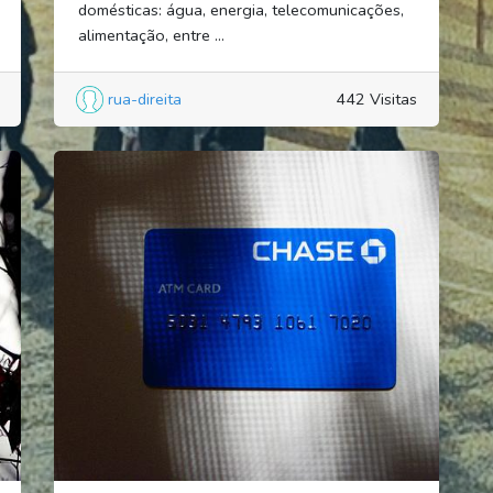
domésticas: água, energia, telecomunicações,
alimentação, entre ...
rua-direita
442 Visitas