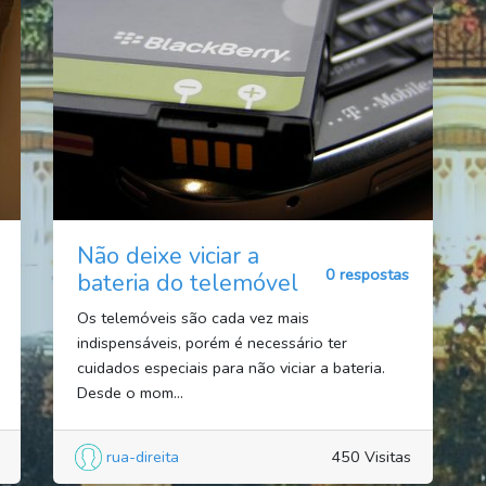
Não deixe viciar a
0 respostas
bateria do telemóvel
Os telemóveis são cada vez mais
indispensáveis, porém é necessário ter
cuidados especiais para não viciar a bateria.
Desde o mom...
rua-direita
450 Visitas