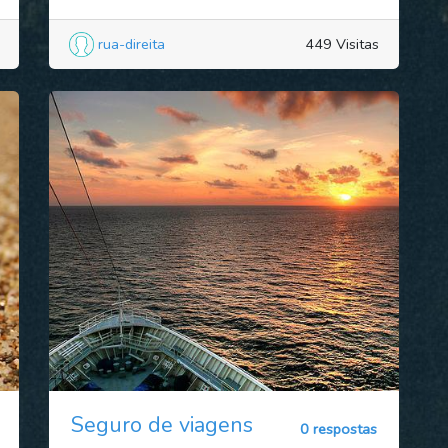
rua-direita
449 Visitas
Seguro de viagens
0 respostas