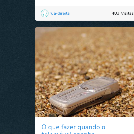
rua-direita
483 Visitas
O que fazer quando o