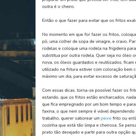
outra é o cheiro.
Então o que fazer para evitar que os fritos exal
No momento em que for fazer os fritos, coloq
pó, uma colher de sopa de vinagre, e cravo. Pa
rodelas e coloque uma rodela na frigideira para 
substitua por outra rodela. Quer seja no óleo o
nova, os óleos guardados e reutilizados, ficam
utilizado na fritura estiver com coloração bem
máximo um dia, para evitar excesso de saturaçã
Com essas dicas, torna-se possível fazer os fri
estando, que os fritos estão encharcados, nad
que fica empregnado por um bom tempo e para de
faxina, o que nem sempre é viável dependendo 
trabalho, querer saborear um
peixe
frito ou ent
cozinha que está tão limpa e cheirosa. Se pens
prato tão desejado e partir para outra opção q