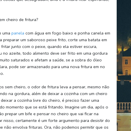
em cheiro de fritura?
ue uma
panela
com água em fogo baixo e ponha canela em
ra preparar um saboroso peixe frito, corte uma batata em
fritar junto com o peixe, quando ela estiver escura,
u no azeite, todo alimento deve ser frito em uma gordura
 muito saturados e afetam a saúde, se a sobra do óleo
 clara, pode ser armazenado para uma nova fritura em no
o.
tos sem cheiro, o odor de fritura leva a pensar, mesmo não
ando na gordura, além de deixar a cozinha com um cheiro
ixar a cozinha livre do cheiro, é preciso fazer uma
do momento que se está fritando. Imagine um dia, após o
ão prepar um bife e pensar no cheiro que vai ficar na
ar nisso, certamente é um forte argumento para desistir do
ue não envolva frituras. Ora, não podemos permitir que os