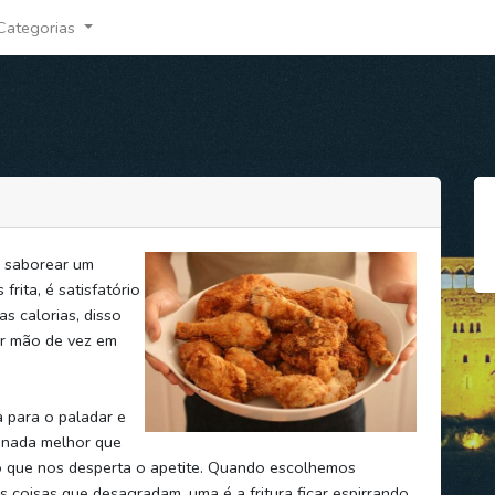
Categorias
, saborear um
rita, é satisfatório
s calorias, disso
ir mão de vez em
 para o paladar e
, nada melhor que
do que nos desperta o apetite. Quando escolhemos
s coisas que desagradam, uma é a fritura ficar espirrando,