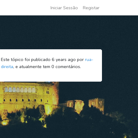
Iniciar Sessão
Registar
Este tópico foi publicado 6 years ago por
rua-
direita
, e atualmente tem
0
comentários.