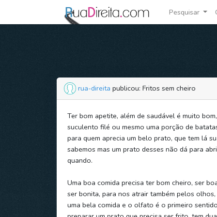
Pesquisar
rua-direita
publicou: Fritos sem cheiro
Ter bom apetite, além de saudável é muito bom
suculento filé ou mesmo uma porção de batatas f
para quem aprecia um belo prato, que tem lá sua
sabemos mas um prato desses não dá para abr
quando.
Uma boa comida precisa ter bom cheiro, ser boa
ser bonita, para nos atrair também pelos olhos
uma bela comida e o olfato é o primeiro senti
preparar um prato que precisa ser frito, tem dua