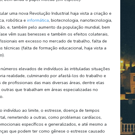
ular uma nova Revolução Industrial haja vista a criação e
ca, robótica e
informática
, biotecnologia, nanotecnologia,
ação, e, também pelo aumento da população mundial, bem
 fase vêm suas benesses e também os efeitos colaterais,
issionais em excesso no mercado de trabalho, falta de
 técnicas (falta de formação educacional, haja vista a
o).
 números elevados de indivíduos às intituladas situações
ria realidade, culminando por afastá-los do trabalho e
de profissionais das mais diversas áreas, dentre elas
a e outras que trabalham em áreas especializadas no
o.
o indivíduo ao limite, o estresse, doença de tempos
al, remetendo a outras, como problemas cardíacos,
s emocionais específicos e generalizados, e até mesmo a
enças que podem ter como gênese o estresse causado