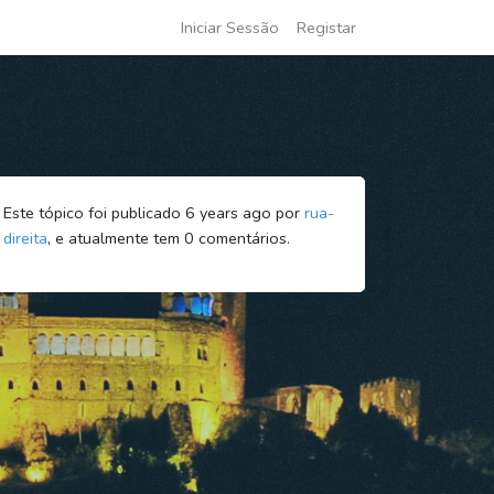
Iniciar Sessão
Registar
Este tópico foi publicado 6 years ago por
rua-
direita
, e atualmente tem
0
comentários.