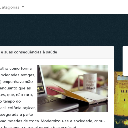
Categorias
o e suas conseqüências à saúde
balho como forma
ociedades antigas,
a) empenhava mão-
 enquanto que as
es, que, não raro,
 o tempo do
asil colônia açúcar,
assegurada a parte
omo moedas de troca. Modernizou-se a sociedade, criou-
o, bem ainda o papel moeda (em espécie).