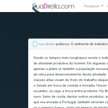
Pesquisar
rua-direita
publicou: O ambiente de trabalh
Desde os tempos mais longínquos existe o tra
de atividade produtiva do homem. Em algumas s
apenas a plebe (e também a população escrav
de-obra para desenvolvimento desta atividade,
classes altas viviam do fruto do trabalho daquel
o faziam em troca de comida e moradia. Houve
escambo, ou seja, a troca entre produtos. No Br
ouro, fumo de corda, dentre outros produtos, 
que era enviada a Portugal, também serviram c
se o primeiro banco, ainda em tempos de Impéri