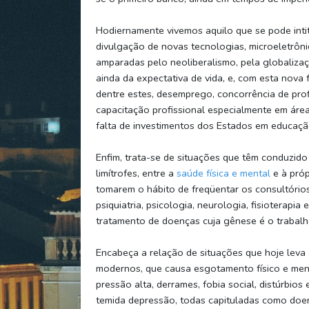
Hodiernamente vivemos aquilo que se pode intit
divulgação de novas tecnologias, microeletrôni
amparadas pelo neoliberalismo, pela globaliz
ainda da expectativa de vida, e, com esta nova
dentre estes, desemprego, concorrência de prof
capacitação profissional especialmente em áreas
falta de investimentos dos Estados em educaçã
Enfim, trata-se de situações que têm conduzido
limítrofes, entre a
saúde física e mental
e à próp
tomarem o hábito de freqüentar os consultórios 
psiquiatria, psicologia, neurologia, fisioterapi
tratamento de doenças cuja gênese é o trabalh
Encabeça a relação de situações que hoje leva 
modernos, que causa esgotamento físico e ment
pressão alta, derrames, fobia social, distúrbio
temida depressão, todas capituladas como do