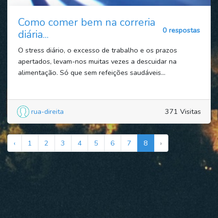
Como comer bem na correria
0 respostas
diária...
O stress diário, o excesso de trabalho e os prazos
apertados, levam-nos muitas vezes a descuidar na
alimentação. Só que sem refeições saudáveis...
rua-direita
371 Visitas
‹
1
2
3
4
5
6
7
8
›