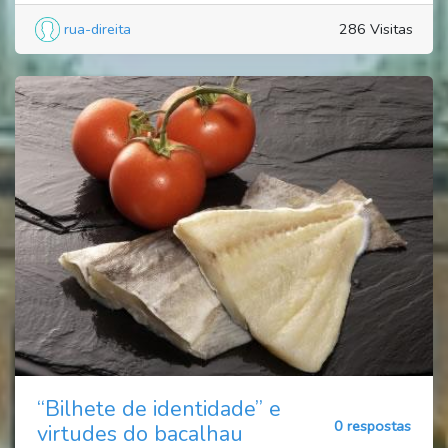
rua-direita
286 Visitas
“Bilhete de identidade” e
0 respostas
virtudes do bacalhau