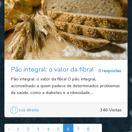
Pão integral: o valor da fibra!
0 respostas
Pão integral: o valor da fibra! O pão integral,
aconselhado a quem padece de determinados problemas
de saúde, como a diabetes e a obesidade,...
rua-direita
346 Visitas
‹
1
2
3
4
5
6
7
8
›