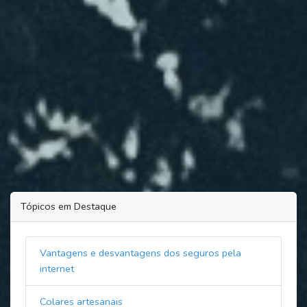
Tópicos em Destaque
Vantagens e desvantagens dos seguros pela
internet
Colares artesanais