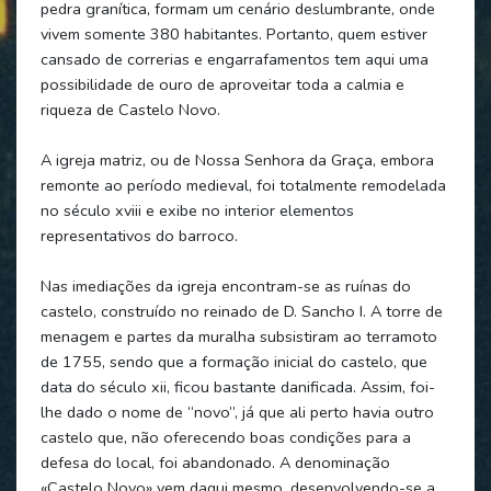
pedra granítica, formam um cenário deslumbrante, onde
vivem somente 380 habitantes. Portanto, quem estiver
cansado de correrias e engarrafamentos tem aqui uma
possibilidade de ouro de aproveitar toda a calmia e
riqueza de Castelo Novo.
A igreja matriz, ou de Nossa Senhora da Graça, embora
remonte ao período medieval, foi totalmente remodelada
no século xviii e exibe no interior elementos
representativos do barroco.
Nas imediações da igreja encontram-se as ruínas do
castelo, construído no reinado de D. Sancho I. A torre de
menagem e partes da muralha subsistiram ao terramoto
de 1755, sendo que a formação inicial do castelo, que
data do século xii, ficou bastante danificada. Assim, foi-
lhe dado o nome de “novo”, já que ali perto havia outro
castelo que, não oferecendo boas condições para a
defesa do local, foi abandonado. A denominação
«Castelo Novo» vem daqui mesmo, desenvolvendo-se a