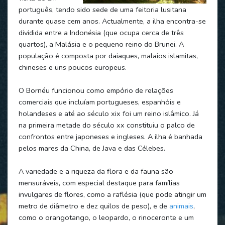
português, tendo sido sede de uma feitoria lusitana
durante quase cem anos. Actualmente, a ilha encontra-se
dividida entre a Indonésia (que ocupa cerca de três
quartos), a Malásia e o pequeno reino do Brunei. A
população é composta por daiaques, malaios islamitas,
chineses e uns poucos europeus.
O Bornéu funcionou como empório de relações
comerciais que incluíam portugueses, espanhóis e
holandeses e até ao século xix foi um reino islâmico. Já
na primeira metade do século xx constituiu o palco de
confrontos entre japoneses e ingleses. A ilha é banhada
pelos mares da China, de Java e das Célebes.
A variedade e a riqueza da flora e da fauna são
mensuráveis, com especial destaque para famílias
invulgares de flores, como a raflésia (que pode atingir um
metro de diâmetro e dez quilos de peso), e de
animais
,
como o orangotango, o leopardo, o rinoceronte e um