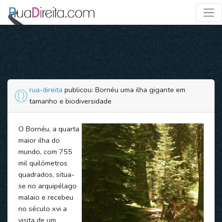
rua-direita
publicou: Bornéu uma ilha gigante em
tamanho e biodiversidade
O Bornéu, a quarta
maior ilha do
mundo, com 755
mil quilómetros
quadrados, situa-
se no arquipélago
malaio e recebeu
no século xvi a
visita de um