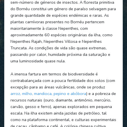
sem-número de géneros de insectos. A floresta primitiva
do Bornéu constitui um género de paraíso selvagem para
grande quantidade de espécies endémicas e raras. As
plantas carnívoras presentes no Bornéu pertencem
maioritariamente à classe Nepenthes, com
aproximadamente 60 espécies originárias da ilha, como
Nepenthes Rajah, Nepenthes Villosa e Nepenthes
Truncata. As condições de vida são quase extremas,
passando por calor, humidade próxima da saturação e
uma luminosidade quase nula.
A imensa fartura em termos de biodiversidade é
contrabalançada com a pouca fertilidade dos solos (com
excepção para as áreas vulcânicas, onde se produz
arroz, milho, mandioca, pepino e abóbora
) e a pobreza de
recursos naturais (ouro, diamante, antimónio, mercúrio,
carvão, gesso e ferro), apenas explorados em pequena
escala. Na ilha existem ainda jazidas de petróleo, tal
como na plataforma continental, e culturas experimentais
de cacau, cânhamo e café. A colónia chinesa cultiva,