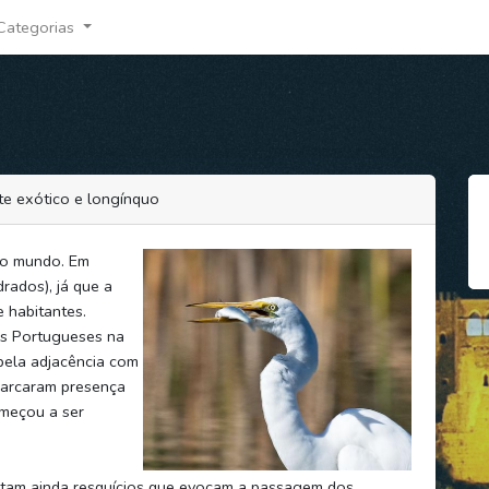
Categorias
te exótico e longínquo
 do mundo. Em
rados), já que a
 habitantes.
os Portugueses na
pela adjacência com
 marcaram presença
omeçou a ser
estam ainda resquícios que evocam a passagem dos