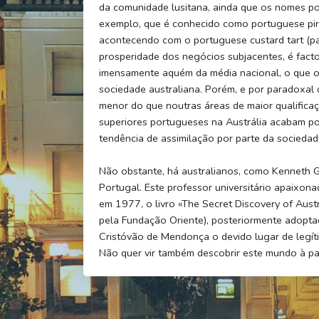
da comunidade lusitana, ainda que os nomes pos
exemplo, que é conhecido como portuguese piri
acontecendo com o portuguese custard tart (pa
prosperidade dos negócios subjacentes, é facto
imensamente aquém da média nacional, o que os 
sociedade australiana. Porém, e por paradoxal 
menor do que noutras áreas de maior qualificaç
superiores portugueses na Austrália acabam por
tendência de assimilação por parte da sociedad
Não obstante, há australianos, como Kenneth 
Portugal. Este professor universitário apaixo
em 1977, o livro «The Secret Discovery of Aust
pela Fundação Oriente), posteriormente adoptad
Cristóvão de Mendonça o devido lugar de legíti
Não quer vir também descobrir este mundo à pa