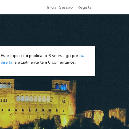
Iniciar Sessão
Registar
Este tópico foi publicado 6 years ago por
rua-
direita
, e atualmente tem
0
comentários.