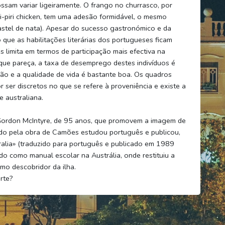
sam variar ligeiramente. O frango no churrasco, por
-piri chicken, tem uma adesão formidável, o mesmo
stel de nata). Apesar do sucesso gastronómico e da
 que as habilitações literárias dos portugueses ficam
limita em termos de participação mais efectiva na
que pareça, a taxa de desemprego destes indivíduos é
ão e a qualidade de vida é bastante boa. Os quadros
 ser discretos no que se refere à proveniência e existe a
e australiana.
Gordon McIntyre, de 95 anos, que promovem a imagem de
nado pela obra de Camões estudou português e publicou,
ralia» (traduzido para português e publicado em 1989
o como manual escolar na Austrália, onde restituiu a
mo descobridor da ilha.
rte?