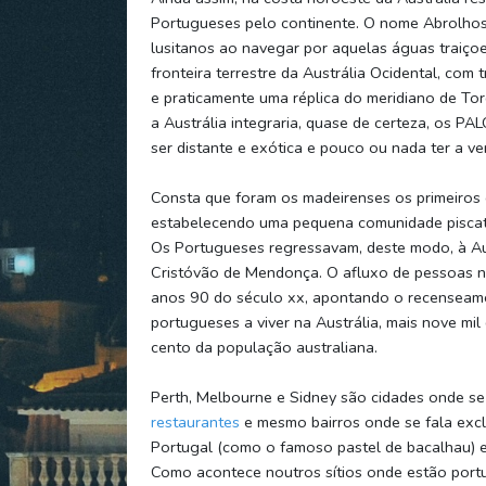
Portugueses pelo continente. O nome Abrolhos 
lusitanos ao navegar por aquelas águas traiçoei
fronteira terrestre da Austrália Ocidental, co
e praticamente uma réplica do meridiano de Tord
a Austrália integraria, quase de certeza, os PA
ser distante e exótica e pouco ou nada ter a ve
Consta que foram os madeirenses os primeiros e
estabelecendo uma pequena comunidade piscató
Os Portugueses regressavam, deste modo, à Aus
Cristóvão de Mendonça. O afluxo de pessoas na
anos 90 do século xx, apontando o recenseamen
portugueses a viver na Austrália, mais nove mil
cento da população australiana.
Perth, Melbourne e Sidney são cidades onde se
restaurantes
e mesmo bairros onde se fala excl
Portugal (como o famoso pastel de bacalhau) 
Como acontece noutros sítios onde estão por