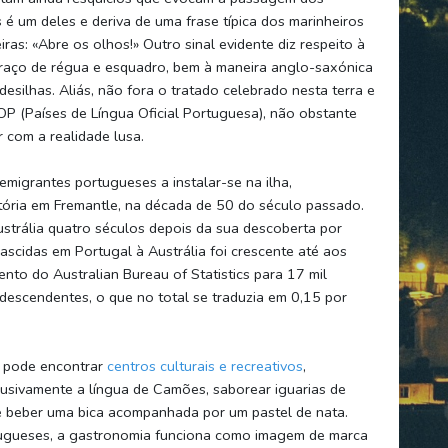
é um deles e deriva de uma frase típica dos marinheiros
ras: «Abre os olhos!» Outro sinal evidente diz respeito à
m traço de régua e esquadro, bem à maneira anglo-saxónica
esilhas. Aliás, não fora o tratado celebrado nesta terra e
LOP (Países de Língua Oficial Portuguesa), não obstante
r com a realidade lusa.
migrantes portugueses a instalar-se na ilha,
ria em Fremantle, na década de 50 do século passado.
trália quatro séculos depois da sua descoberta por
scidas em Portugal à Austrália foi crescente até aos
to do Australian Bureau of Statistics para 17 mil
 descendentes, o que no total se traduzia em 0,15 por
 pode encontrar
centros culturais e recreativos
,
usivamente a língua de Camões, saborear iguarias de
e beber uma bica acompanhada por um pastel de nata.
tugueses, a gastronomia funciona como imagem de marca