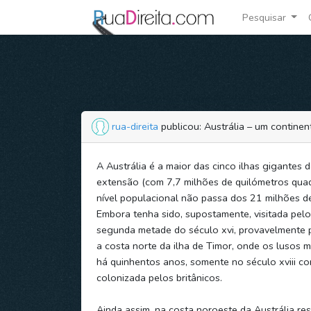
Pesquisar
rua-direita
publicou: Austrália – um continen
A Austrália é a maior das cinco ilhas gigantes
extensão (com 7,7 milhões de quilómetros quad
nível populacional não passa dos 21 milhões de
Embora tenha sido, supostamente, visitada pel
segunda metade do século xvi, provavelmente 
a costa norte da ilha de Timor, onde os lusos
há quinhentos anos, somente no século xviii c
colonizada pelos britânicos.
Ainda assim, na costa noroeste da Austrália r