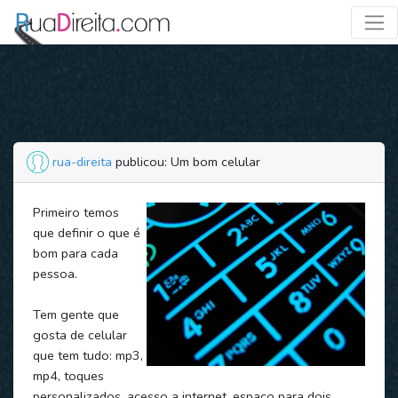
rua-direita
publicou: Um bom celular
Primeiro temos
que definir o que é
bom para cada
pessoa.
Tem gente que
gosta de celular
que tem tudo: mp3,
mp4, toques
personalizados, acesso a internet, espaço para dois