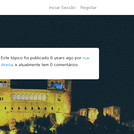
Iniciar Sessão
Registar
Este tópico foi publicado 6 years ago por
rua-
direita
, e atualmente tem
0
comentários.