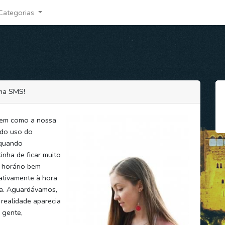
Categorias
uma SMS!
 em como a nossa
 do uso do
 quando
nha de ficar muito
 horário bem
ativamente à hora
ia. Aguardávamos,
 realidade aparecia
 gente,