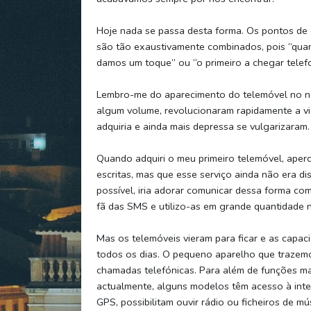
Hoje nada se passa desta forma. Os pontos de 
são tão exaustivamente combinados, pois “qu
damos um toque” ou “o primeiro a chegar telef
Lembro-me do aparecimento do telemóvel no n
algum volume, revolucionaram rapidamente a v
adquiria e ainda mais depressa se vulgarizaram.
Quando adquiri o meu primeiro telemóvel, aper
escritas, mas que esse serviço ainda não era d
possível, iria adorar comunicar dessa forma c
fã das SMS e utilizo-as em grande quantidade n
Mas os telemóveis vieram para ficar e as ca
todos os dias. O pequeno aparelho que trazemo
chamadas telefónicas. Para além de funções ma
actualmente, alguns modelos têm acesso à inter
GPS, possibilitam ouvir rádio ou ficheiros de m