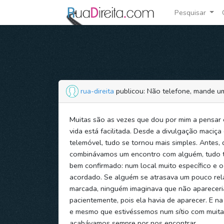
Pesquisar
rua-direita
publicou: Não telefone, mande 
Muitas são as vezes que dou por mim a pensar
vida está facilitada. Desde a divulgação maciça
telemóvel, tudo se tornou mais simples. Antes,
combinávamos um encontro com alguém, tudo ti
bem confirmado: num local muito específico e o
acordado. Se alguém se atrasava um pouco rel
marcada, ninguém imaginava que não aparecer
pacientemente, pois ela havia de aparecer. E na
e mesmo que estivéssemos num sítio com muita
acabávamos sempre por nos encontrar.