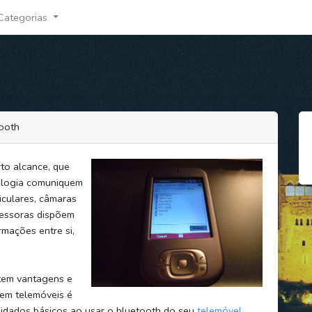
Categorias
tooth
to alcance, que
ologia comuniquem
iculares, câmaras
ressoras dispõem
rmações entre si,
tem vantagens e
 em telemóveis é
uidados básicos ao usar o bluetooth do seu
telemóvel