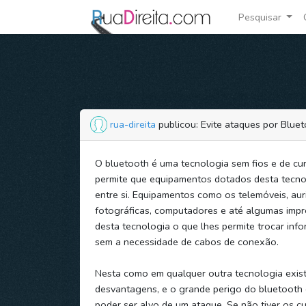
Pesquisar
rua-direita
publicou: Evite ataques por Blue
O bluetooth é uma tecnologia sem fios e de cur
permite que equipamentos dotados desta tecn
entre si. Equipamentos como os telemóveis, aur
fotográficas, computadores e até algumas imp
desta tecnologia o que lhes permite trocar info
sem a necessidade de cabos de conexão.
Nesta como em qualquer outra tecnologia exis
desvantagens, e o grande perigo do bluetooth
poder ser alvo de um ataque. Se não tiver os c