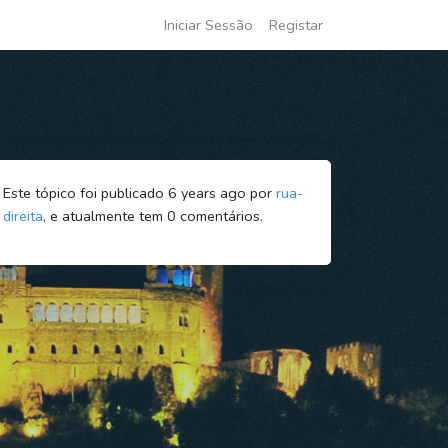
Iniciar Sessão
Registar
Este tópico foi publicado 6 years ago por
rua-
direita
, e atualmente tem
0
comentários.