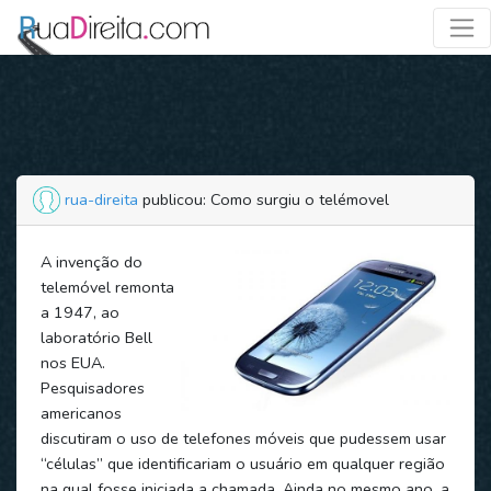
rua-direita
publicou: Como surgiu o telémovel
A invenção do
telemóvel remonta
a 1947, ao
laboratório Bell
nos EUA.
Pesquisadores
americanos
discutiram o uso de telefones móveis que pudessem usar
“células” que identificariam o usuário em qualquer região
na qual fosse iniciada a chamada. Ainda no mesmo ano, a