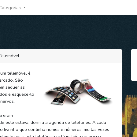
Categorias
 Telemóvel
 um telemóvel é
ercado. São
sem sequer as
idos e esquece-lo
 nervos.
sa eram
e este estava, dormia a agenda de telefones. A cada
o livrinho que continha nomes e números, muitas vezes
elemóveis, a lista telefónica está incluída no nosso