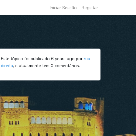
Iniciar Sessão
Registar
Este tópico foi publicado 6 years ago por
rua-
direita
, e atualmente tem
0
comentários.