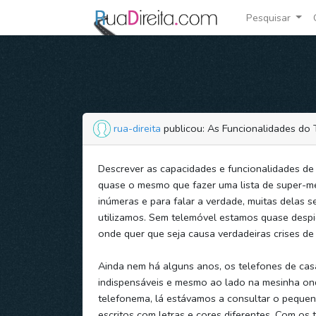
Pesquisar
rua-direita
publicou: As Funcionalidades do
Descrever as capacidades e funcionalidades de
quase o mesmo que fazer uma lista de super-m
inúmeras e para falar a verdade, muitas delas 
utilizamos. Sem telemóvel estamos quase desp
onde quer que seja causa verdadeiras crises de
Ainda nem há alguns anos, os telefones de ca
indispensáveis e mesmo ao lado na mesinha ond
telefonema, lá estávamos a consultar o pequen
escritos com letras e cores diferentes. Com os t