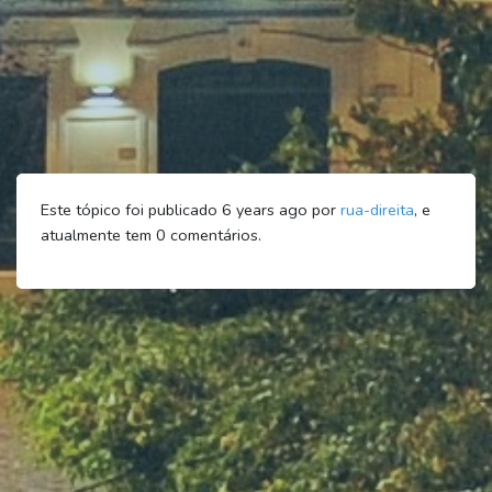
Este tópico foi publicado 6 years ago por
rua-direita
, e
atualmente tem
0
comentários.