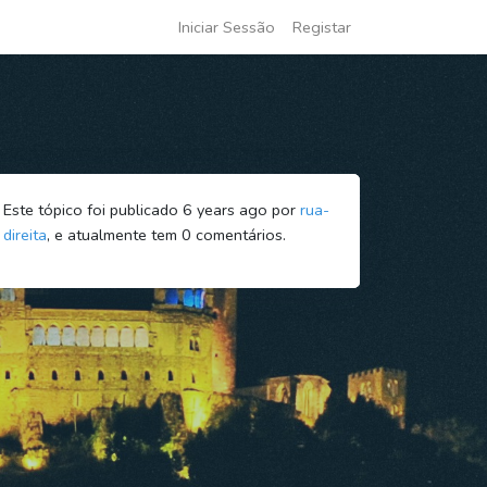
Iniciar Sessão
Registar
Este tópico foi publicado 6 years ago por
rua-
direita
, e atualmente tem
0
comentários.