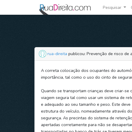
Pesquisar
rua-direita
publicou: Prevenção de risco de 
A correta colocação dos ocupantes do automó
importância, tal como o uso do cinto de segura
Quando se transportam crianças deve criar-se 
viagem segura tal como usar um sistema de r
e adequado ao seu tamanho e peso. Este deve 
estrutura do veículo, nomeadamente através do
segurança. As precintas do sistema de retençã
apertadas corretamente para não se desaperta
transportadas no banco de trás se tiverem men