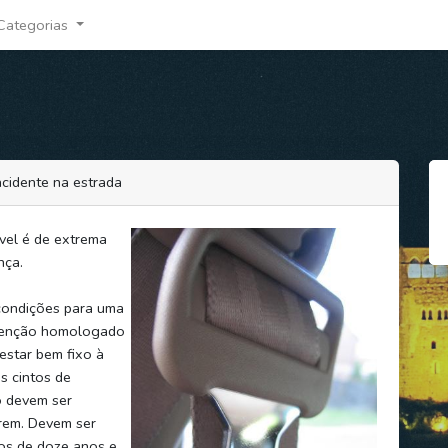
Categorias
acidente na estrada
vel é de extrema
nça.
condições para uma
etenção homologado
estar bem fixo à
s cintos de
o devem ser
rem. Devem ser
os de doze anos e