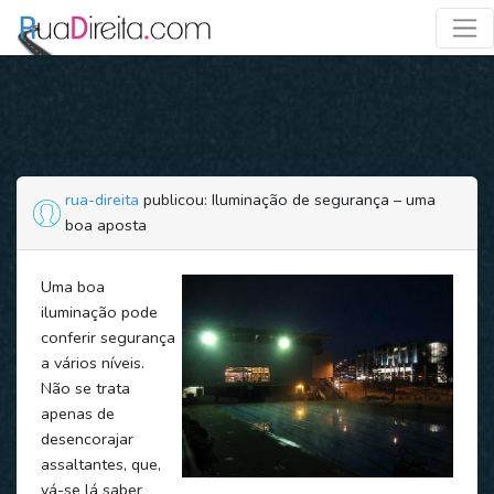
rua-direita
publicou: Iluminação de segurança – uma
boa aposta
Uma boa
iluminação pode
conferir segurança
a vários níveis.
Não se trata
apenas de
desencorajar
assaltantes, que,
vá-se lá saber