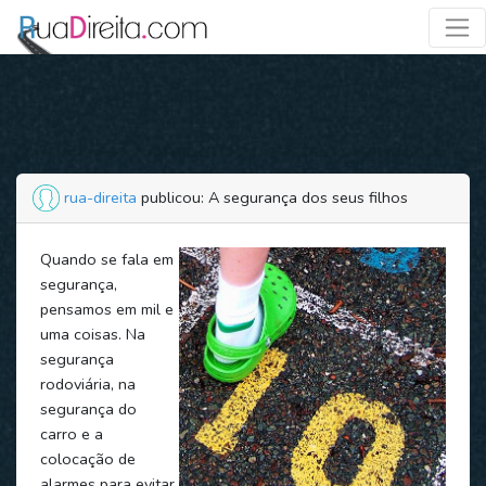
rua-direita
publicou: A segurança dos seus filhos
Quando se fala em
segurança,
pensamos em mil e
uma coisas. Na
segurança
rodoviária, na
segurança do
carro e a
colocação de
alarmes para evitar