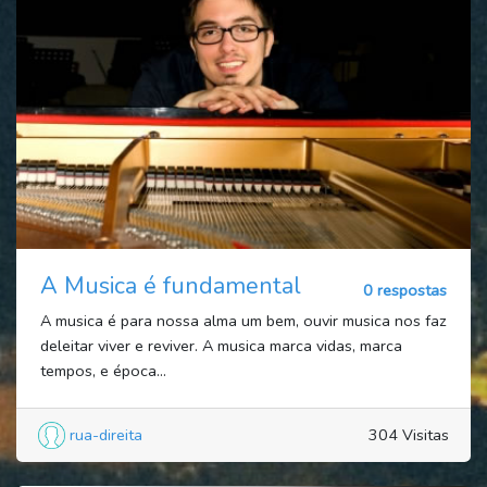
A Musica é fundamental
0 respostas
A musica é para nossa alma um bem, ouvir musica nos faz
deleitar viver e reviver. A musica marca vidas, marca
tempos, e época...
rua-direita
304 Visitas