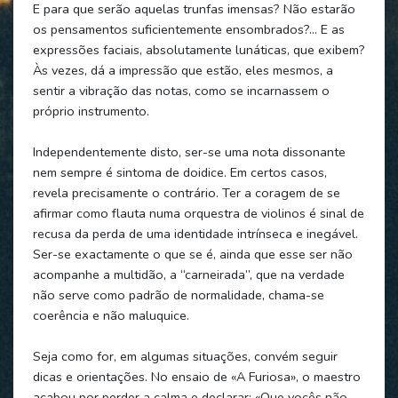
E para que serão aquelas trunfas imensas? Não estarão
os pensamentos suficientemente ensombrados?... E as
expressões faciais, absolutamente lunáticas, que exibem?
Às vezes, dá a impressão que estão, eles mesmos, a
sentir a vibração das notas, como se incarnassem o
próprio instrumento.
Independentemente disto, ser-se uma nota dissonante
nem sempre é sintoma de doidice. Em certos casos,
revela precisamente o contrário. Ter a coragem de se
afirmar como flauta numa orquestra de violinos é sinal de
recusa da perda de uma identidade intrínseca e inegável.
Ser-se exactamente o que se é, ainda que esse ser não
acompanhe a multidão, a “carneirada”, que na verdade
não serve como padrão de normalidade, chama-se
coerência e não maluquice.
Seja como for, em algumas situações, convém seguir
dicas e orientações. No ensaio de «A Furiosa», o maestro
acabou por perder a calma e declarar: «Que vocês não