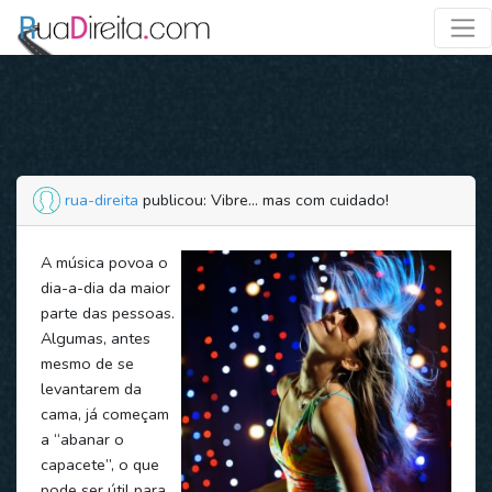
rua-direita
publicou: Vibre... mas com cuidado!
A música povoa o
dia-a-dia da maior
parte das pessoas.
Algumas, antes
mesmo de se
levantarem da
cama, já começam
a “abanar o
capacete”, o que
pode ser útil para