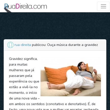
rua-direita
publicou: Ouça música durante a gravidez
Gravidez significa,
para muitas
mulheres que já
passaram pela
experiência ou que
estão a vivê-la no
momento, o início
de uma nova vida –
em ambos os sentidos (conotativo e denotativo). É, de
facto, uma nova vida que a mulher vai encetar, recheada