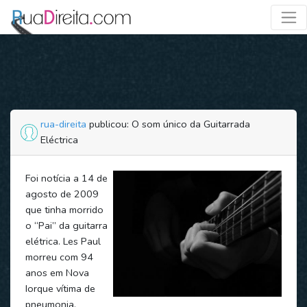
rua-direita
publicou: O som único da Guitarrada
Eléctrica
Foi notícia a 14 de
agosto de 2009
que tinha morrido
o “Pai” da guitarra
elétrica. Les Paul
morreu com 94
anos em Nova
Iorque vítima de
pneumonia.