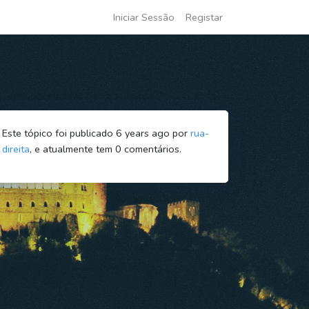
Iniciar Sessão
Registar
Este tópico foi publicado 6 years ago por
rua-
direita
, e atualmente tem
0
comentários.