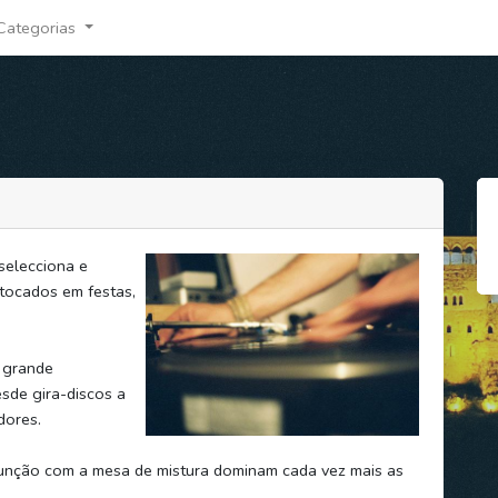
Categorias
 selecciona e
 tocados em festas,
a grande
esde gira-discos a
dores.
nção com a mesa de mistura dominam cada vez mais as