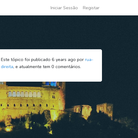
Iniciar Sessão
Registar
Este tópico foi publicado 6 years ago por
rua-
direita
, e atualmente tem
0
comentários.