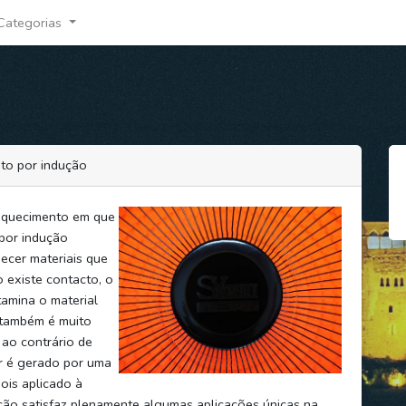
Categorias
to por indução
aquecimento em que
por indução
uecer materiais que
 existe contacto, o
amina o material
 também é muito
 ao contrário de
r é gerado por uma
is aplicado à
ção satisfaz plenamente algumas aplicações únicas na