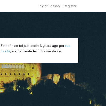
Iniciar Sessão
Registar
Este tópico foi publicado 6 years ago por
rua-
direita
, e atualmente tem
0
comentários.