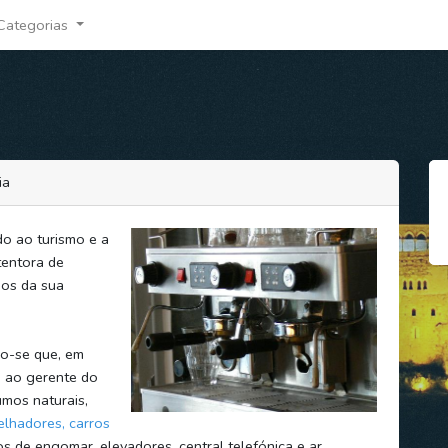
Categorias
ia
do ao turismo e a
tentora de
mos da sua
do-se que, em
, ao gerente do
umos naturais,
elhadores, carros
os de engomar, elevadores, central telefónica e ar