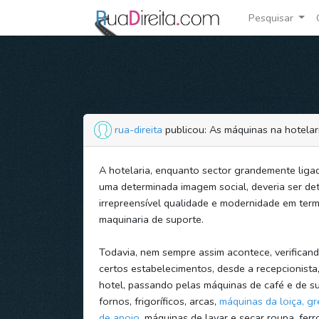
Pesquisar
rua-direita
publicou: As máquinas na hotelar
A hotelaria, enquanto sector grandemente liga
uma determinada imagem social, deveria ser de
irrepreensível qualidade e modernidade em ter
maquinaria de suporte.
Todavia, nem sempre assim acontece, verifican
certos estabelecimentos, desde a recepcionista
hotel, passando pelas máquinas de café e de s
fornos, frigoríficos, arcas,
máquinas da loiça, gr
de apoio
, máquinas de lavar e secar roupa, ferr