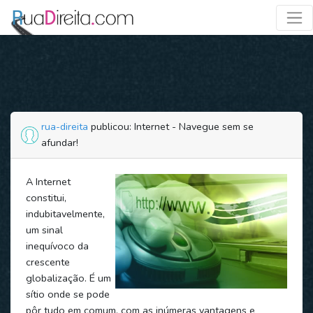
rua-direita
publicou: Internet - Navegue sem se
afundar!
A Internet
constitui,
indubitavelmente,
um sinal
inequívoco da
crescente
globalização. É um
sítio onde se pode
pôr tudo em comum, com as inúmeras vantagens e