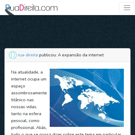
rua-direita
publicou: A expansão da internet
Na atualidade, a
internet ocupa um
espaço
assombrosamente
titânico nas
nossas vidas,
tanto na esfera
pessoal, como
profissional. Aliás,
tudo o que se possa dizer sobre este tema em particular