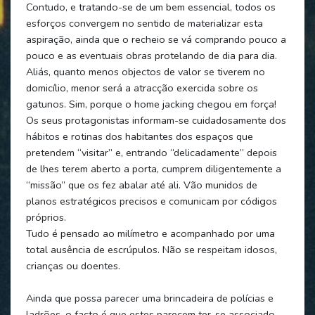
Contudo, e tratando-se de um bem essencial, todos os
esforços convergem no sentido de materializar esta
aspiração, ainda que o recheio se vá comprando pouco a
pouco e as eventuais obras protelando de dia para dia.
Aliás, quanto menos objectos de valor se tiverem no
domicílio, menor será a atracção exercida sobre os
gatunos. Sim, porque o home jacking chegou em força!
Os seus protagonistas informam-se cuidadosamente dos
hábitos e rotinas dos habitantes dos espaços que
pretendem “visitar” e, entrando “delicadamente” depois
de lhes terem aberto a porta, cumprem diligentemente a
“missão” que os fez abalar até ali. Vão munidos de
planos estratégicos precisos e comunicam por códigos
próprios.
Tudo é pensado ao milímetro e acompanhado por uma
total ausência de escrúpulos. Não se respeitam idosos,
crianças ou doentes.
Ainda que possa parecer uma brincadeira de polícias e
ladrões, o facto é que estes parecem ter-se associado