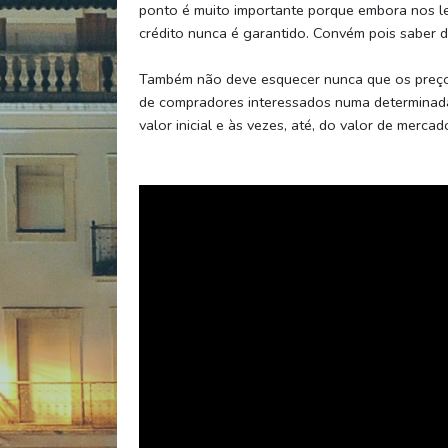
ponto é muito importante porque embora nos l
crédito nunca é garantido. Convém pois saber 
Também não deve esquecer nunca que os preço
de compradores interessados numa determinada
valor inicial e às vezes, até, do valor de mercad