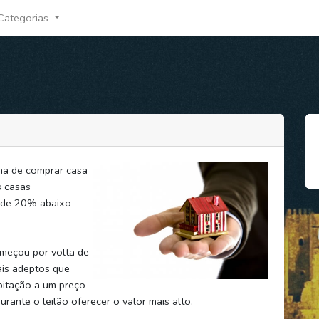
Categorias
rma de comprar casa
s casas
a de 20% abaixo
omeçou por volta de
ais adeptos que
bitação a um preço
rante o leilão oferecer o valor mais alto.