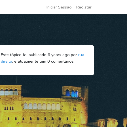
Iniciar Sessão
Registar
Este tópico foi publicado 6 years ago por
rua-
direita
, e atualmente tem
0
comentários.