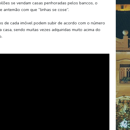
eilões se vendam casas penhoradas pelos bancos, o
de antemão com que “linhas se cose”.
s de cada imóvel podem subir de acordo com o número
 casa, sendo muitas vezes adquiridas muito acima do
o.