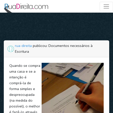
rua-direita
publicou: Documentos necessários à
Escritura
Quando se compra
uma casa e se a
intenção é
comprá-la de
forma simples e
despreocupada
(na medida do
possível), o melhor
é fazê-lo através