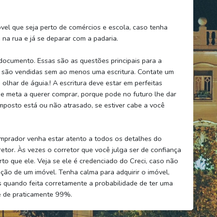
vel que seja perto de comércios e escola, caso tenha
 na rua e já se deparar com a padaria.
documento. Essas são as questões principais para a
s são vendidas sem ao menos uma escritura. Contate um
lhar de águia.! A escritura deve estar em perfeitas
 se meta a querer comprar, porque pode no futuro lhe dar
mposto está ou não atrasado, se estiver cabe a você
mprador venha estar atento a todos os detalhes do
retor. Às vezes o corretor que você julga ser de confiança
to que ele. Veja se ele é credenciado do Creci, caso não
nsição de um imóvel. Tenha calma para adquirir o imóvel,
s quando feita corretamente a probabilidade de ter uma
é de praticamente 99%.