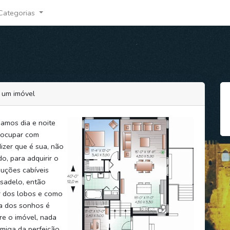
Categorias
 um imóvel
amos dia e noite
eocupar com
zer que é sua, não
, para adquirir o
uções cabíveis
sadelo, então
ar dos lobos e como
sa dos sonhos é
re o imóvel, nada
imiga da perfeição.