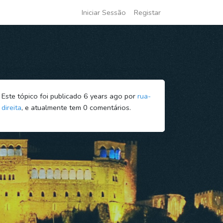
Iniciar Sessão
Registar
Este tópico foi publicado 6 years ago por
rua-
direita
, e atualmente tem
0
comentários.