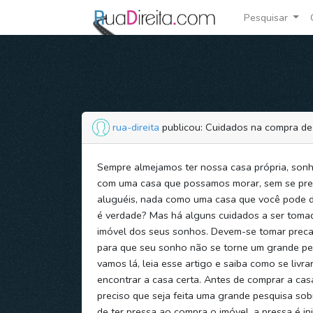
Pesquisar
rua-direita
publicou: Cuidados na compra de
Sempre almejamos ter nossa casa própria, sonh
com uma casa que possamos morar, sem se pr
aluguéis, nada como uma casa que você pode di
é verdade? Mas há alguns cuidados a ser tomado
imóvel dos seus sonhos. Devem-se tomar preca
para que seu sonho não se torne um grande pe
vamos lá, leia esse artigo e saiba como se livr
encontrar a casa certa. Antes de comprar a ca
preciso que seja feita uma grande pesquisa sob
de ter pressa ao compra o imóvel, a pressa é in