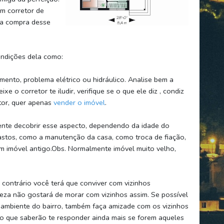
um corretor de
na compra desse
ondições dela como:
mento, problema elétrico ou hidráulico. Analise bem a
e o corretor te iludir, verifique se o que ele diz , condiz
tor, quer apenas
vender o imóvel
.
ente decobrir esse aspecto, dependendo da idade do
 gastos, como a manutenção da casa, como troca de fiação,
m imóvel antigo.Obs. Normalmente imóvel muito velho,
 contrário você terá que conviver com vizinhos
rteza não gostará de morar com vizinhos assim. Se possível
 ambiente do bairro, também faça amizade com os vizinhos
to que saberão te responder ainda mais se forem aqueles