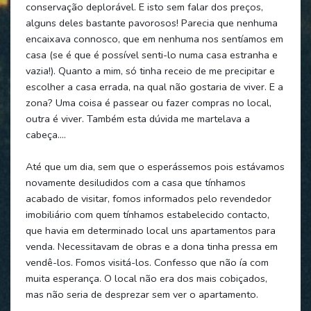
conservação deplorável. E isto sem falar dos preços,
alguns deles bastante pavorosos! Parecia que nenhuma
encaixava connosco, que em nenhuma nos sentíamos em
casa (se é que é possível senti-lo numa casa estranha e
vazia!). Quanto a mim, só tinha receio de me precipitar e
escolher a casa errada, na qual não gostaria de viver. E a
zona? Uma coisa é passear ou fazer compras no local,
outra é viver. Também esta dúvida me martelava a
cabeça....
Até que um dia, sem que o esperássemos pois estávamos
novamente desiludidos com a casa que tínhamos
acabado de visitar, fomos informados pelo revendedor
imobiliário com quem tínhamos estabelecido contacto,
que havia em determinado local uns apartamentos para
venda. Necessitavam de obras e a dona tinha pressa em
vendê-los. Fomos visitá-los. Confesso que não ía com
muita esperança. O local não era dos mais cobiçados,
mas não seria de desprezar sem ver o apartamento.