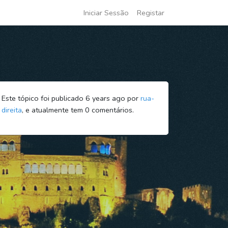
Iniciar Sessão
Registar
Este tópico foi publicado 6 years ago por
rua-
direita
, e atualmente tem
0
comentários.