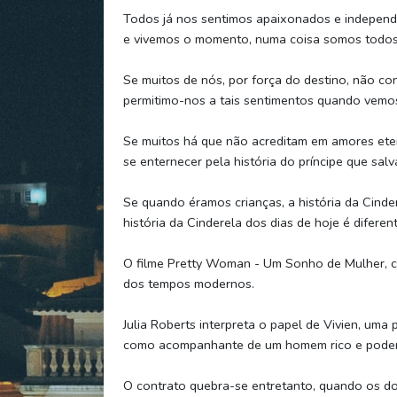
Todos já nos sentimos apaixonados e indepen
e vivemos o momento, numa coisa somos todos i
Se muitos de nós, por força do destino, não co
permitimo-nos a tais sentimentos quando vemos
Se muitos há que não acreditam em amores eter
se enternecer pela história do príncipe que sal
Se quando éramos crianças, a história da Cinde
história da Cinderela dos dias de hoje é difere
O filme Pretty Woman - Um Sonho de Mulher, co
dos tempos modernos.
Julia Roberts interpreta o papel de Vivien, uma
como acompanhante de um homem rico e podero
O contrato quebra-se entretanto, quando os do