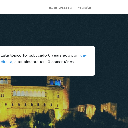
Iniciar Sessão
Registar
Este tópico foi publicado 6 years ago por
rua-
direita
, e atualmente tem
0
comentários.