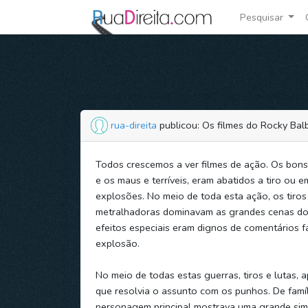
Pesquisar
rua-direita
publicou: Os filmes do Rocky Bal
Todos crescemos a ver filmes de ação. Os bo
e os maus e terríveis, eram abatidos a tiro ou 
explosões. No meio de toda esta ação, os tiros 
metralhadoras dominavam as grandes cenas dos
efeitos especiais eram dignos de comentários f
explosão.
No meio de todas estas guerras, tiros e lutas, 
que resolvia o assunto com os punhos. De famíl
personagem principal mostrava uma grande sim