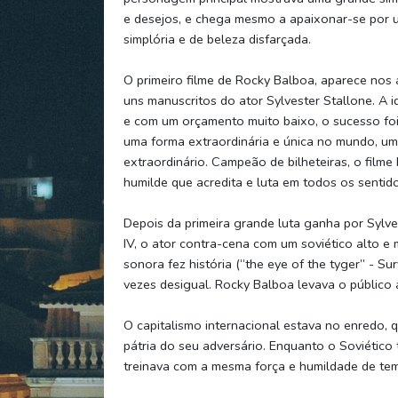
e desejos, e chega mesmo a apaixonar-se por 
simplória e de beleza disfarçada.
O primeiro filme de Rocky Balboa, aparece nos 
uns manuscritos do ator Sylvester Stallone. A i
e com um orçamento muito baixo, o sucesso fo
uma forma extraordinária e única no mundo, u
extraordinário. Campeão de bilheteiras, o filme
humilde que acredita e luta em todos os sentid
Depois da primeira grande luta ganha por Sylve
IV, o ator contra-cena com um soviético alto e
sonora fez história (“the eye of the tyger” - Su
vezes desigual. Rocky Balboa levava o público 
O capitalismo internacional estava no enredo, qu
pátria do seu adversário. Enquanto o Soviético
treinava com a mesma força e humildade de te