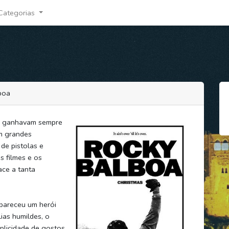
Categorias
boa
ns ganhavam sempre
em grandes
de pistolas e
 filmes e os
ace a tanta
apareceu um herói
ias humildes, o
plicidade de gostos