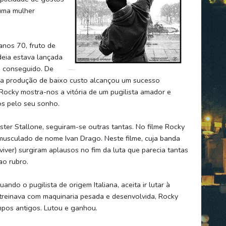
uma mulher
anos 70, fruto de
deia estava lançada
i conseguido. De
ma produção de baixo custo alcançou um sucesso
 Rocky mostra-nos a vitória de um pugilista amador e
os pelo seu sonho.
ster Stallone, seguiram-se outras tantas. No filme Rocky
 musculado de nome Ivan Drago. Neste filme, cuja banda
rviver) surgiram aplausos no fim da luta que parecia tantas
ao rubro.
ando o pugilista de origem Italiana, aceita ir lutar à
 treinava com maquinaria pesada e desenvolvida, Rocky
mpos antigos. Lutou e ganhou.