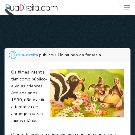
rua-direita
publicou: No mundo da fantasia
Os filmes infantis
têm como público-
alvo as crianças.
Até aos anos
1990, não existiu
a tentativa de
abranger outras
faixas etárias.
O enredo pode ou não envolver crianças, sendo que o