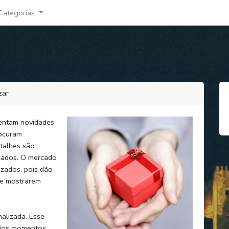
Categorias
zar
sentam novidades
rocuram
etalhes são
icados. O mercado
izados, pois dão
de mostrarem
alizada. Esse
rios momentos