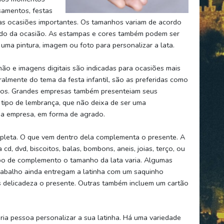
samentos, festas
utras ocasiões importantes. Os tamanhos variam de acordo
endo da ocasião. As estampas e cores também podem ser
uma pintura, imagem ou foto para personalizar a lata.
ão e imagens digitais são indicadas para ocasiões mais
lmente do tema da festa infantil, são as preferidas como
ios. Grandes empresas também presenteiam seus
 tipo de lembrança, que não deixa de ser uma
da empresa, em forma de agrado.
pleta. O que vem dentro dela complementa o presente. A
d, dvd, biscoitos, balas, bombons, aneis, joias, terço, ou
ipo de complemento o tamanho da lata varia. Algumas
rabalho ainda entregam a latinha com um saquinho
s delicadeza o presente. Outras também incluem um cartão
ria pessoa personalizar a sua latinha. Há uma variedade