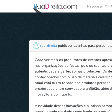
Pesquisar
rua-direita
publicou: Latinhas para personali
Cada vez mais os produtores de eventos apre
nas organizações de festas, pois os clientes p
autenticidade e perfeição nas produções. Os d
confecionados com o uso de materiais diversif
atual está muito focado nos produtos personal
proximidade entre convidado e anfitrião, além 
inovação e bom gosto.
A novidade dessas inovações é a latinha person
produto pode ser dado como lembrança em vá