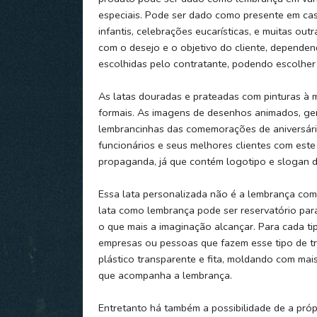
especiais. Pode ser dado como presente em ca
infantis, celebrações eucarísticas, e muitas o
com o desejo e o objetivo do cliente, depend
escolhidas pelo contratante, podendo escolher 
As latas douradas e prateadas com pinturas à m
formais. As imagens de desenhos animados, gera
lembrancinhas das comemorações de aniversár
funcionários e seus melhores clientes com este
propaganda, já que contém logotipo e slogan 
Essa lata personalizada não é a lembrança com
lata como lembrança pode ser reservatório para c
o que mais a imaginação alcançar. Para cada t
empresas ou pessoas que fazem esse tipo de t
plástico transparente e fita, moldando com mai
que acompanha a lembrança.
Entretanto há também a possibilidade de a próp