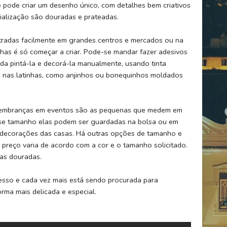
 pode criar um desenho único, com detalhes bem criativos
ialização são douradas e prateadas.
tradas facilmente em grandes centros e mercados ou na
inhas é só começar a criar. Pode-se mandar fazer adesivos
nda pintá-la e decorá-la manualmente, usando tinta
 nas latinhas, como anjinhos ou bonequinhos moldados
a lembranças em eventos são as pequenas que medem em
sse tamanho elas podem ser guardadas na bolsa ou em
 decorações das casas. Há outras opções de tamanho e
reço varia de acordo com a cor e o tamanho solicitado.
 as douradas.
esso e cada vez mais está sendo procurada para
ma mais delicada e especial.