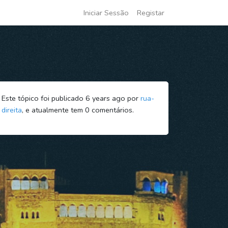
Iniciar Sessão
Registar
Este tópico foi publicado 6 years ago por
rua-
direita
, e atualmente tem
0
comentários.