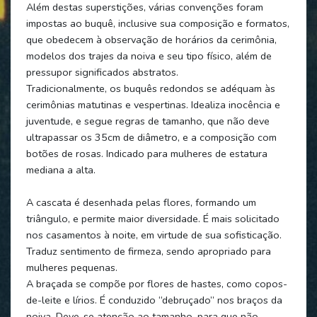
Além destas superstições, várias convenções foram
impostas ao buquê, inclusive sua composição e formatos,
que obedecem à observação de horários da cerimônia,
modelos dos trajes da noiva e seu tipo físico, além de
pressupor significados abstratos.
Tradicionalmente, os buquês redondos se adéquam às
cerimônias matutinas e vespertinas. Idealiza inocência e
juventude, e segue regras de tamanho, que não deve
ultrapassar os 35cm de diâmetro, e a composição com
botões de rosas. Indicado para mulheres de estatura
mediana a alta.
A cascata é desenhada pelas flores, formando um
triângulo, e permite maior diversidade. É mais solicitado
nos casamentos à noite, em virtude de sua sofisticação.
Traduz sentimento de firmeza, sendo apropriado para
mulheres pequenas.
A braçada se compõe por flores de hastes, como copos-
de-leite e lírios. É conduzido “debruçado” nos braços da
noiva. Deve-se atenção ao tamanho, para que não