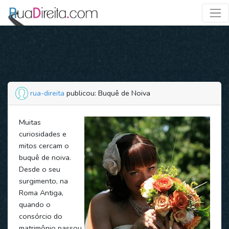
rua-direita
publicou: Buquê de Noiva
Muitas
curiosidades e
mitos cercam o
buquê de noiva.
Desde o seu
surgimento, na
Roma Antiga,
quando o
consórcio do
matrimônio passou