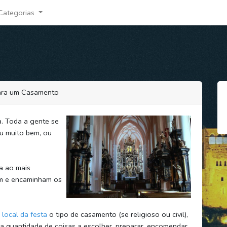
Categorias
para um Casamento
. Toda a gente se
ou muito bem, ou
a ao mais
em e encaminham os
 local da festa
o tipo de casamento (se religioso ou civil),
ma quantidade de coisas a escolher, preparar, encomendar,