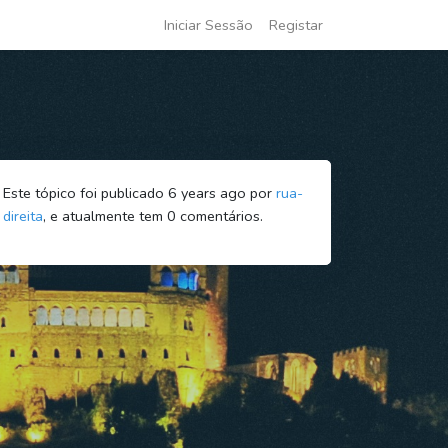
Iniciar Sessão
Registar
Este tópico foi publicado 6 years ago por
rua-
direita
, e atualmente tem
0
comentários.