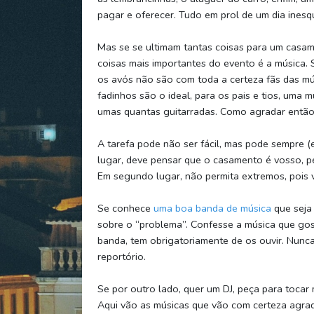
pagar e oferecer. Tudo em prol de um dia inesq
Mas se se ultimam tantas coisas para um casame
coisas mais importantes do evento é a música. 
os avós não são com toda a certeza fãs das mú
fadinhos são o ideal, para os pais e tios, uma m
umas quantas guitarradas. Como agradar então, 
A tarefa pode não ser fácil, mas pode sempre (
lugar, deve pensar que o casamento é vosso, p
Em segundo lugar, não permita extremos, pois v
Se conhece
uma boa banda de música
que seja 
sobre o “problema”. Confesse a música que gos
banda, tem obrigatoriamente de os ouvir. Nunca
reportório.
Se por outro lado, quer um DJ, peça para toca
Aqui vão as músicas que vão com certeza agrad