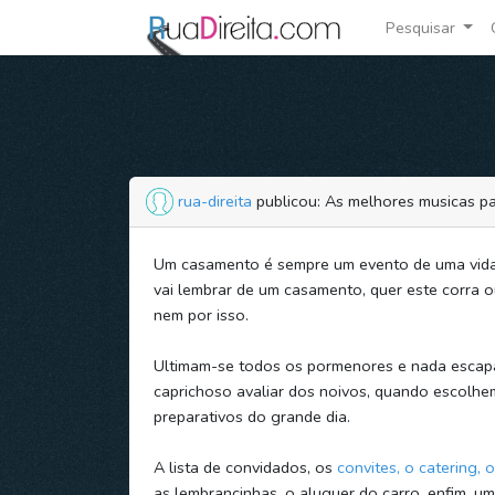
Pesquisar
rua-direita
publicou: As melhores musicas 
Um casamento é sempre um evento de uma vida
vai lembrar de um casamento, quer este corra 
nem por isso.
Ultimam-se todos os pormenores e nada escap
caprichoso avaliar dos noivos, quando escolh
preparativos do grande dia.
A lista de convidados, os
convites, o catering, o
as lembrancinhas, o aluguer do carro, enfim, u