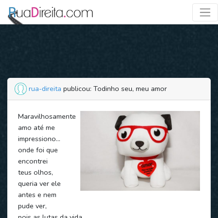
rua-direita
publicou: Todinho seu, meu amor
Maravilhosamente
amo até me
impressiono...
onde foi que
encontrei
teus olhos,
queria ver ele
antes e nem
pude ver,
pois as lutas da vida