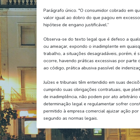
Parágrafo único. "O consumidor cobrado em quan
valor igual ao dobro do que pagou em excesso, 
hipótese de engano justificável.”
Observa-se do texto legal que é defeso a qual
ou ameaçar, expondo o inadimplente em quaisqu
trabalho, a situações desagradáveis, porém, é 
ocorre, havendo práticas excessivas por parte d
ao código, prática abusiva passível de indeniza
Juízes e tribunais têm entendido em suas decis
cumprido suas obrigações contratuais, que plei
de inadimplência, não podem por ato arbitrári
determinação legal e regulamentar sofrer cons
permitido à empresa comercial ajuizar ação por
segundo as normas legais.