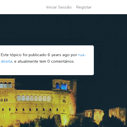
Iniciar Sessão
Registar
Este tópico foi publicado 6 years ago por
rua-
direita
, e atualmente tem
0
comentários.