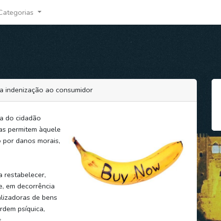
Categorias
ra indenização ao consumidor
ia do cidadão
as permitem àquele
o por danos morais,
 restabelecer,
ue, em decorrência
lizadoras de bens
rdem psíquica,
.