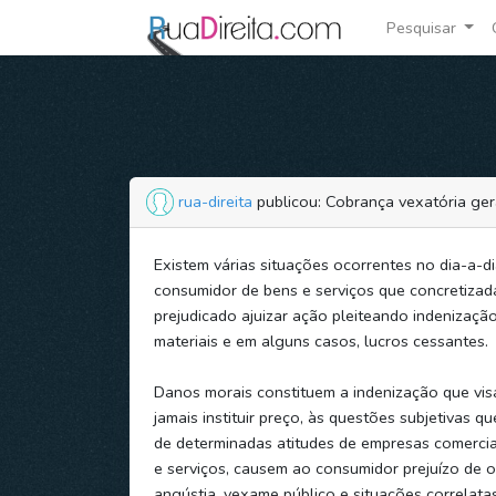
Pesquisar
rua-direita
publicou: Cobrança vexatória ge
Existem várias situações ocorrentes no dia-a-d
consumidor de bens e serviços que concretizad
prejudicado ajuizar ação pleiteando indenizaçã
materiais e em alguns casos, lucros cessantes.
Danos morais constituem a indenização que visa
jamais instituir preço, às questões subjetivas q
de determinadas atitudes de empresas comercia
e serviços, causem ao consumidor prejuízo de o
angústia, vexame público e situações correlatas