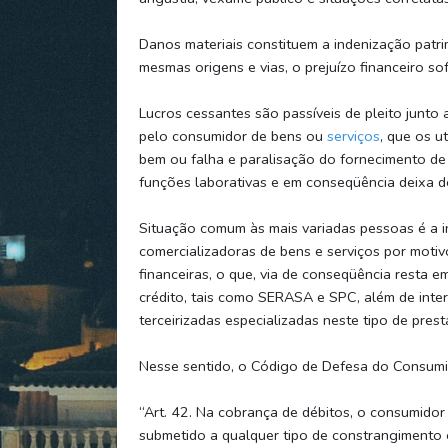
Danos materiais constituem a indenização patrim
mesmas origens e vias, o prejuízo financeiro sof
Lucros cessantes são passíveis de pleito junto 
pelo consumidor de bens ou
serviços
, que os u
bem ou falha e paralisação do fornecimento de
funções laborativas e em conseqüência deixa de
Situação comum às mais variadas pessoas é a in
comercializadoras de bens e serviços por motiv
financeiras, o que, via de conseqüência resta
crédito, tais como SERASA e SPC, além de inte
terceirizadas especializadas neste tipo de prest
Nesse sentido, o Código de Defesa do Consumid
“Art. 42. Na cobrança de débitos, o consumidor
submetido a qualquer tipo de constrangimento