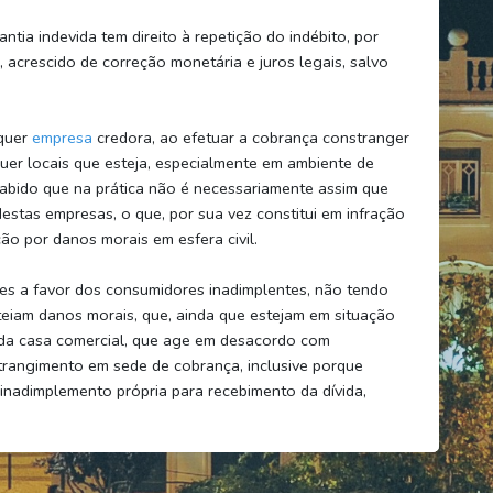
tia indevida tem direito à repetição do indébito, por
acrescido de correção monetária e juros legais, salvo
quer
empresa
credora, ao efetuar a cobrança constranger
er locais que esteja, especialmente em ambiente de
sabido que na prática não é necessariamente assim que
estas empresas, o que, por sua vez constitui em infração
ção por danos morais em esfera civil.
ões a favor dos consumidores inadimplentes, não tendo
teiam danos morais, que, ainda que estejam em situação
o da casa comercial, que age em desacordo com
trangimento em sede de cobrança, inclusive porque
 inadimplemento própria para recebimento da dívida,