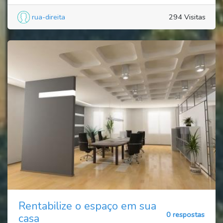
rua-direita
294 Visitas
Rentabilize o espaço em sua
0 respostas
casa