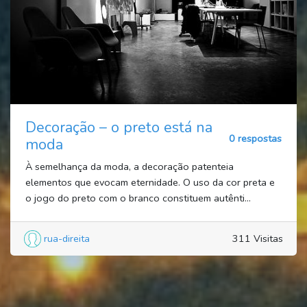
Decoração – o preto está na
0 respostas
moda
À semelhança da moda, a decoração patenteia
elementos que evocam eternidade. O uso da cor preta e
o jogo do preto com o branco constituem autênti...
rua-direita
311 Visitas