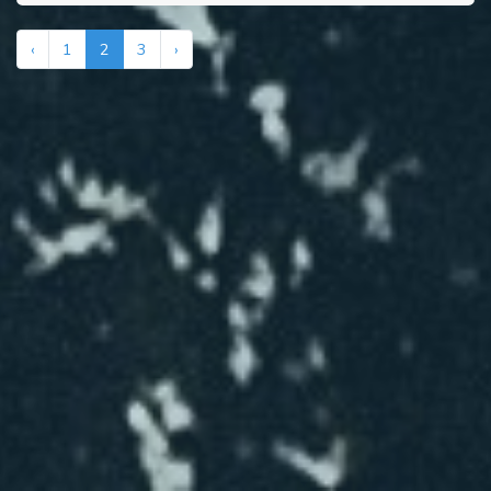
‹
1
2
3
›