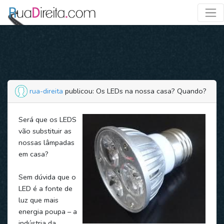
rua-direita
publicou: Os LEDs na nossa casa? Quando?
Será que os LEDS
vão substituir as
nossas lâmpadas
em casa?
Sem dúvida que o
LED é a fonte de
luz que mais
energia poupa – a
indústria da