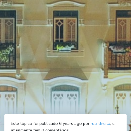
Este tópico foi publicado 6 years ago por
rua-direita
, e
atualmente tem
0
comentários.